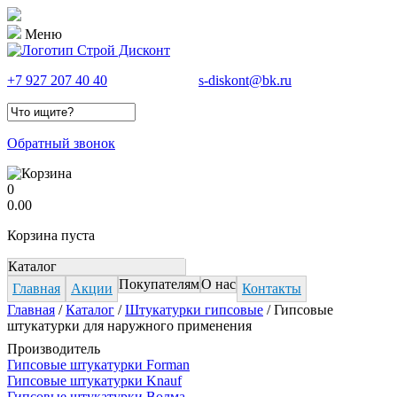
Меню
+7 927 207 40 40
s-diskont@bk.ru
Форма поиска
Обратный звонок
0
0.00
Корзина пуста
Каталог
Покупателям
О нас
Главная
Акции
Контакты
Главная
/
Каталог
/
Штукатурки гипсовые
/
Гипсовые
штукатурки для наружного применения
Вы здесь
Производитель
Гипсовые штукатурки Forman
Гипсовые штукатурки Knauf
Гипсовые штукатурки Волма