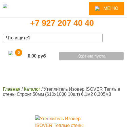
Обратный звонок
МЕНЮ
+7 927 207 40 40
Форма поиска
0
0.00
Корзина пуста
Главная
/
Каталог
/
Утеплитель Изовер ISOVER Теплые
Вы здесь
стены Стронг 50мм (610х1000 10шт) 6,1м2 0,305м3