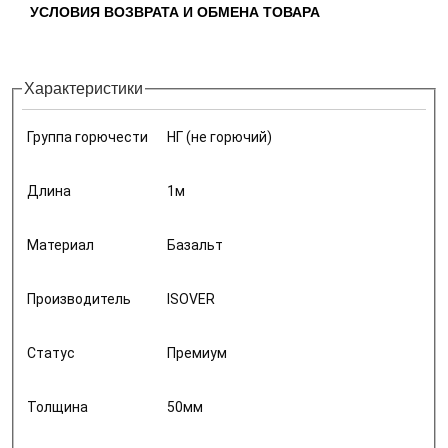
УСЛОВИЯ ВОЗВРАТА И ОБМЕНА ТОВАРА
Horizontal Tabs
Характеристики
Группа горючести
НГ (не горючий)
Длина
1м
Материал
Базальт
Производитель
ISOVER
Статус
Премиум
Толщина
50мм