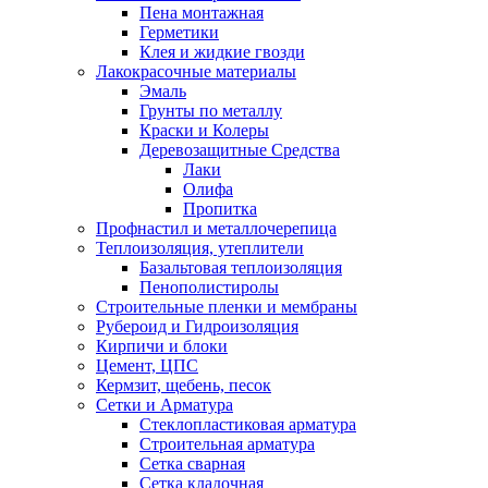
Пена монтажная
Герметики
Клея и жидкие гвозди
Лакокрасочные материалы
Эмаль
Грунты по металлу
Краски и Колеры
Деревозащитные Средства
Лаки
Олифа
Пропитка
Профнастил и металлочерепица
Теплоизоляция, утеплители
Базальтовая теплоизоляция
Пенополистиролы
Строительные пленки и мембраны
Рубероид и Гидроизоляция
Кирпичи и блоки
Цемент, ЦПС
Кермзит, щебень, песок
Сетки и Арматура
Стеклопластиковая арматура
Строительная арматура
Сетка сварная
Сетка кладочная