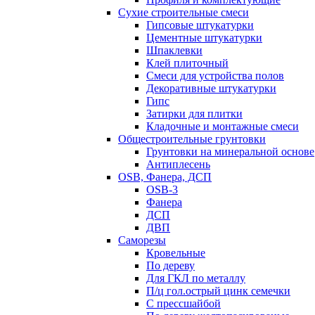
Сухие строительные смеси
Гипсовые штукатурки
Цементные штукатурки
Шпаклевки
Клей плиточный
Смеси для устройства полов
Декоративные штукатурки
Гипс
Затирки для плитки
Кладочные и монтажные смеси
Общестроительные грунтовки
Грунтовки на минеральной основе
Антиплесень
OSB, Фанера, ДСП
OSB-3
Фанера
ДСП
ДВП
Саморезы
Кровельные
По дереву
Для ГКЛ по металлу
П/ц гол.острый цинк семечки
С прессшайбой