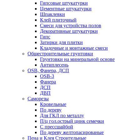
Гипсовые штукатурки
Цементные штукатурки
Шпаклевки
Клей плиточный
Смеси для устройства полов
Декоративные штукатурки
Гипс
Затирки для плитки
Кладочные и монтажные смеси
Общестроительные грунтовки
Грунтовки на минеральной основе
Антиплесень
OSB, Фанера, ДСП
OSB-3
Фанера
ДСП
ДВП
Саморезы
Кровельные
По дереву
Для ГКЛ по металлу
П/ц гол.острый цинк семечки
С прессшайбой
По дереву желтопасированые
Пена и Клея Строительные