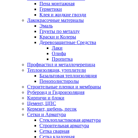
Пена монтажная
Герметики
Клея и жидкие гвозди
Лакокрасочные материалы
Эмаль
Грунты по металлу
Краски и Колеры
Деревозащитные Средства
Лаки
Олифа
Пропитка
Профнастил и металлочерепица
Теплоизоляция, утеплители
Базальтовая теплоизоляция
Пенополистиролы
Строительные пленки и мембраны
Рубероид и Гидроизоляция
Кирпичи и блоки
Цемент, ЦПС
Кермзит, щебень, песок
Сетки и Арматура
Стеклопластиковая арматура
Строительная арматура
Сетка сварная
Сетка кладочная