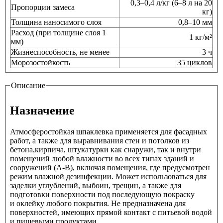
0,3–0,4 л/кг (6–8 л на 20
Пропорции замеса
кг)
Толщина наносимого слоя
0,8–10 мм
Расход (при толщине слоя 1
1 кг/м²
мм)
Жизнеспособность, не менее
3 ч
Морозостойкость
35 циклов
Описание
Назначение
Атмосферостойкая шпаклевка применяется для фасадных
работ, а также для выравнивания стен и потолков из
бетона,кирпича, штукатурки как снаружи, так и внутри
помещений любой влажности во всех типах зданий и
сооружений (A-B), включая помещения, где предусмотрен
режим влажной дезинфекции. Может использоваться для
заделки углублений, выбоин, трещин, а также для
подготовки поверхности под последующую покраску
и оклейку любого покрытия. Не предназначена для
поверхностей, имеющих прямой контакт с питьевой водой
и пищевыми продуктами.