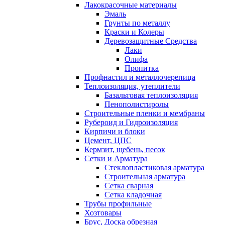
Лакокрасочные материалы
Эмаль
Грунты по металлу
Краски и Колеры
Деревозащитные Средства
Лаки
Олифа
Пропитка
Профнастил и металлочерепица
Теплоизоляция, утеплители
Базальтовая теплоизоляция
Пенополистиролы
Строительные пленки и мембраны
Рубероид и Гидроизоляция
Кирпичи и блоки
Цемент, ЦПС
Кермзит, щебень, песок
Сетки и Арматура
Стеклопластиковая арматура
Строительная арматура
Сетка сварная
Сетка кладочная
Трубы профильные
Хозтовары
Брус, Доска обрезная