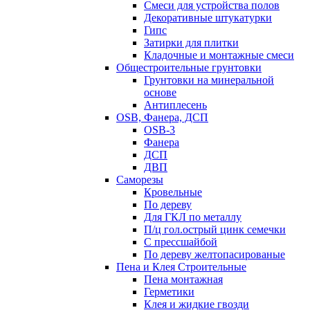
Смеси для устройства полов
Декоративные штукатурки
Гипс
Затирки для плитки
Кладочные и монтажные смеси
Общестроительные грунтовки
Грунтовки на минеральной
основе
Антиплесень
OSB, Фанера, ДСП
OSB-3
Фанера
ДСП
ДВП
Саморезы
Кровельные
По дереву
Для ГКЛ по металлу
П/ц гол.острый цинк семечки
С прессшайбой
По дереву желтопасированые
Пена и Клея Строительные
Пена монтажная
Герметики
Клея и жидкие гвозди