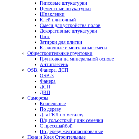
Гипсовые штукатурки
Цементные штукатурки
Шпаклевки
Клей плиточный
Смеси для устройства полов
Декоративные штукатурки
Гипс
Затирки для плитки
Кладочные и монтажные смеси
Общестроительные грунтовки
Грунтовки на минеральной основе
Антиплесень
OSB, Фанера, ДСП
OSB-3
Фанера
ДСП
ДВП
Саморезы
Кровельные
По дереву
Для ГКЛ по металлу
П/ц гол.острый цинк семечки
С прессшайбой
По дереву желтопасированые
Пена и Клея Строительные