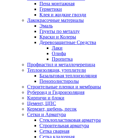
Пена монтажная
Герметики
Клея и жидкие гвозди
Лакокрасочные материалы
Эмаль
Грунты по металлу
Краски и Колеры
Деревозащитные Средства
Лаки
Олифа
Пропитка
Профнастил и металлочерепица
Теплоизоляция, утеплители
Базальтовая теплоизоляция
Пенополистиролы
Строительные пленки и мембраны
Рубероид и Гидроизоляция
Кирпичи и блоки
Цемент, ЦПС
Кермзит, щебень, песок
Сетки и Арматура
Стеклопластиковая арматура
Строительная арматура
Сетка сварная
Сетка кладочная